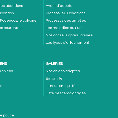
 des abandons
Avant d'adopter
'abandon
Processus & Conditions
 Podencos, le calvaire
Processus des arrivées
es courantes
Les maladies du Sud
Nos conseils après l'arrivée
Les types d'attachement
IENS
GALERIES
s chiens
Nos chiens adoptés
En famille
es
Ils nous ont quitté
Liste des témoignages
de pouce