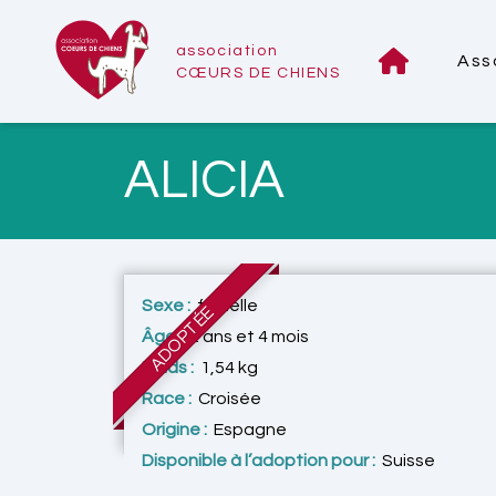
association
Ass
CŒURS DE CHIENS
ALICIA
Sexe :
femelle
ADOPTÉE
Âge :
2 ans et 4 mois
Poids :
1,54 kg
Race :
Croisée
Origine :
Espagne
Disponible à l’adoption pour :
Suisse