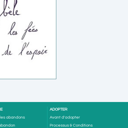
NE
ADOPTER
 des abandons
Avant d'adopter
'abandon
Processus & Conditions