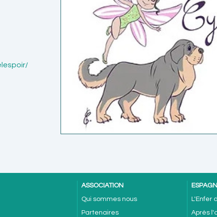
lespoir/
ASSOCIATION
ESPAG
Qui sommes nous
L'Enfer
Partenaires
Après l