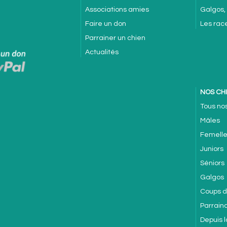
Associations amies
Galgos,
Faire un don
Les rac
Parrainer un chien
Actualités
NOS CH
Tous no
Mâles
Femell
Juniors
Séniors
Galgos
Coups 
Parrain
Depuis l