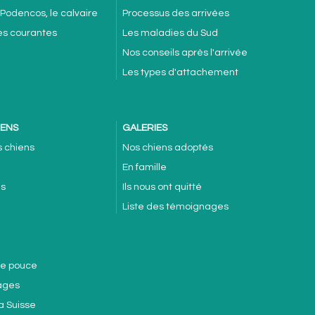
 Podencos, le calvaire
Processus des arrivées
es courantes
Les maladies du Sud
Nos conseils après l'arrivée
Les types d'attachement
IENS
GALERIES
s chiens
Nos chiens adoptés
En famille
es
Ils nous ont quitté
Liste des témoignages
de pouce
ages
a Suisse