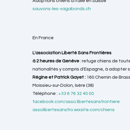
Adoptions chiens d'Italie en Suisse
sauvons-les-vagabonds.ch
En France
L'association Liberté Sans Frontières
à 2 heures de Genève
: refuge chiens de tout
nationalités y compris d'Espagne, à adopter s
Régine et Patrick Gayet :
160 Chemin de Brass
Moissieu-sur-Dolon, Isère (38)
Téléphone :
+33 6 76 32 40 00
facebook.com/asso.libertesansfrontiere
assolibertesansfro.wixsite.com/chiens