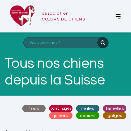
association
CŒURS DE CHIENS
Tous nos chiens
depuis la Suisse
tous
mâles
femelles
parrainages
juniors
séniors
galgos