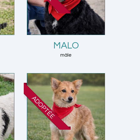
MALO
mâle
ADOPTÉE