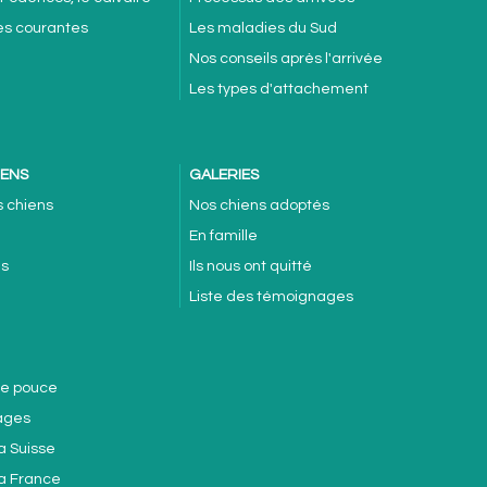
es courantes
Les maladies du Sud
Nos conseils après l'arrivée
Les types d'attachement
IENS
GALERIES
s chiens
Nos chiens adoptés
En famille
es
Ils nous ont quitté
Liste des témoignages
de pouce
ages
a Suisse
la France