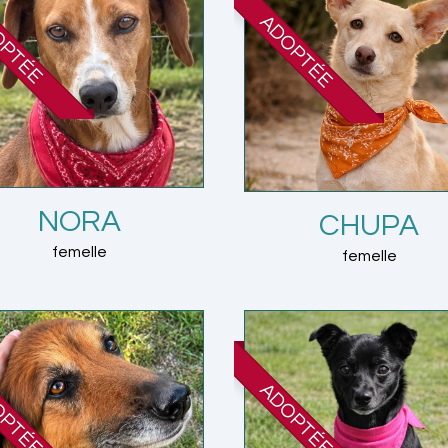
OPTÉE
ADOPTÉE
NORA
CHUPA
femelle
femelle
OPTÉE
ADOPTÉE