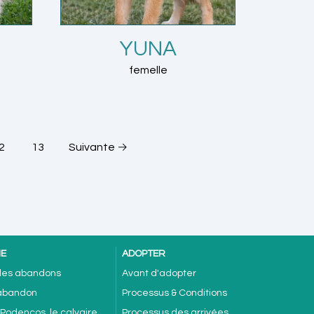
YUNA
femelle
2
13
Suivante →
NE
ADOPTER
 des abandons
Avant d'adopter
'abandon
Processus & Conditions
 Podencos, le calvaire
Processus des arrivées