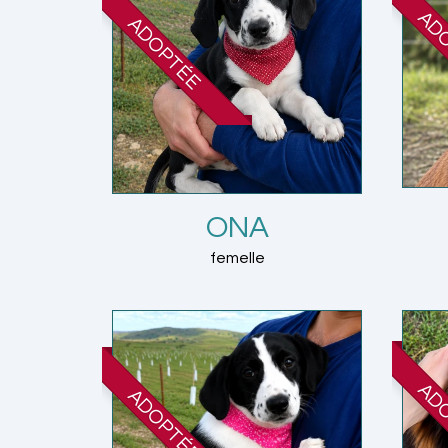
AD
ADOPTÉE
ONA
femelle
AD
ADOPTÉE