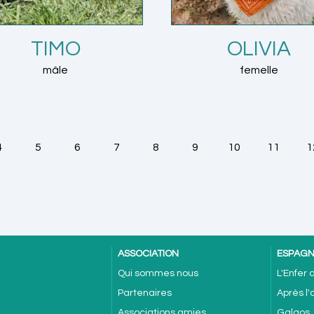
TIMO
OLIVIA
mâle
femelle
4
5
6
7
8
9
10
11
1
ASSOCIATION
ESPAG
Qui sommes nous
L'Enfer
Partenaires
Après l
Associations amies
Galgos,