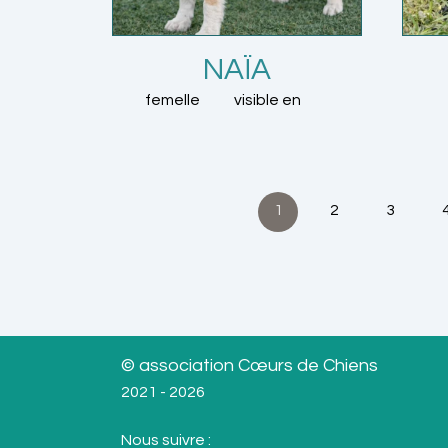
NAÏA
femelle
visible en
1
2
3
© association Cœurs de Chiens
2021 - 2026
Nous suivre :