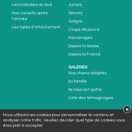
Les maladies du Sud
Juniors
Nos conseils après
Séniors
l'arrivée
Galgos
Les types d'attachement
Coups de pouce
Parrainages
Depuis la Suisse
Depuis la France
GALERIES
Nos chiens adoptés
En famille
Ils nous ont quitté
Liste des témoignages
×
Nous utilisons les cookies pour personnaliser le contenu et
analyser notre trafic. Veuillez décider quel type de cookies vous
Plan du site
Mentions légales
Politique cookies
êtes prêt à accepter.