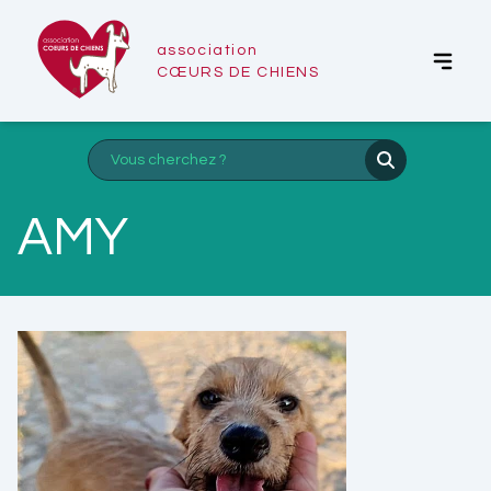
association
CŒURS DE CHIENS
AMY