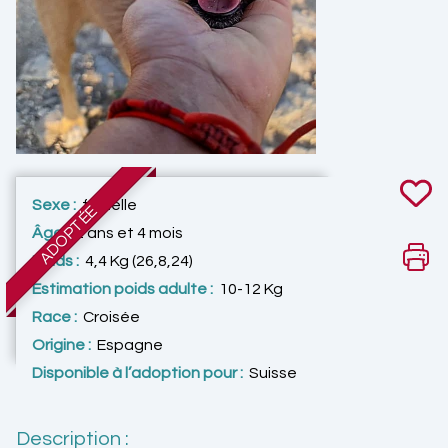
Sexe :
femelle
ADOPTÉE
Âge :
2 ans et 4 mois
Poids :
4,4 Kg (26,8,24)
Estimation poids adulte :
10-12 Kg
Race :
Croisée
Origine :
Espagne
Disponible à l’adoption pour :
Suisse
Description :