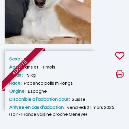
Sexe :
mâle
ADOPTÉ
Âge :
2 ans et 11 mois
Poids :
19 kg
Race :
Podenco poils mi-longs
Origine :
Espagne
Disponible à l’adoption pour :
Suisse
Arrivée en cas d’adoption :
vendredi 21 mars 2025
(soir - France voisine proche Genêve)