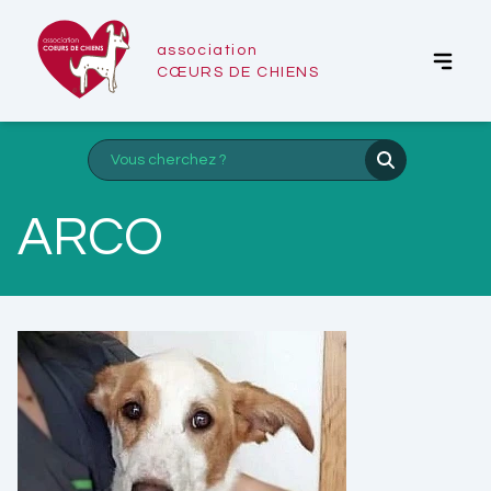
association
CŒURS DE CHIENS
ARCO