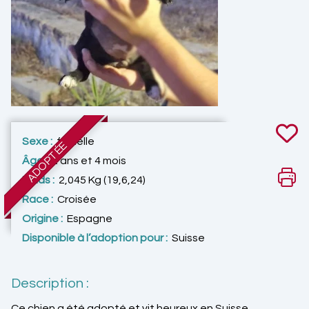
Sexe :
femelle
ADOPTÉE
Âge :
2 ans et 4 mois
Poids :
2,045 Kg (19,6,24)
Race :
Croisée
Origine :
Espagne
Disponible à l’adoption pour :
Suisse
Description :
Ce chien a été adopté et vit heureux en Suisse.