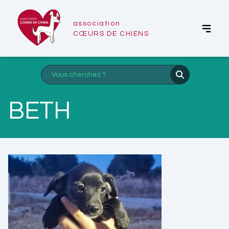
association
CŒURS DE CHIENS
BETH