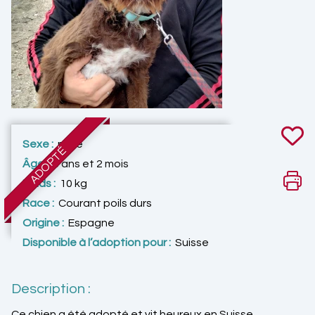
Sexe :
mâle
ADOPTÉ
Âge :
3 ans et 2 mois
Poids :
10 kg
Race :
Courant poils durs
Origine :
Espagne
Disponible à l’adoption pour :
Suisse
Description :
Ce chien a été adopté et vit heureux en Suisse.