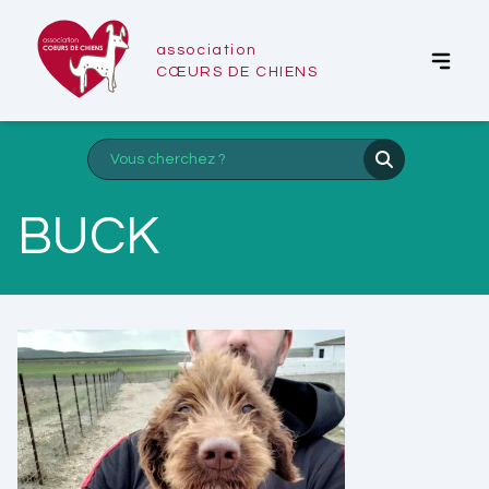
association
CŒURS DE CHIENS
BUCK