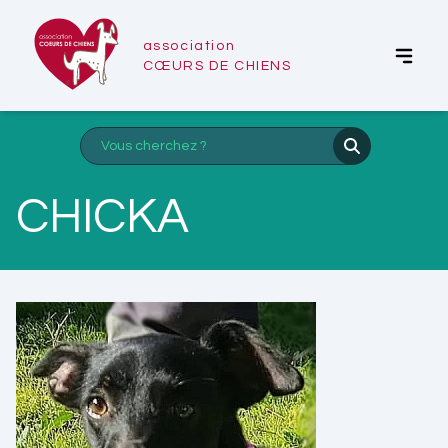
association
CŒURS DE CHIENS
CHICKA