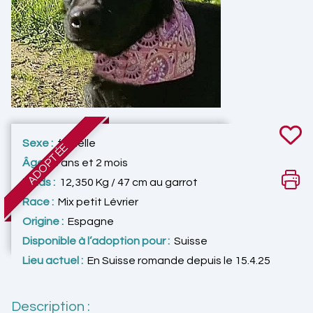
Sexe :
femelle
ADOPTÉE
Âge :
3 ans et 2 mois
Poids :
12,350 Kg / 47 cm au garrot
Race :
Mix petit Lévrier
Origine :
Espagne
Disponible à l’adoption pour :
Suisse
Lieu actuel :
En Suisse romande depuis le 15.4.25
Description :