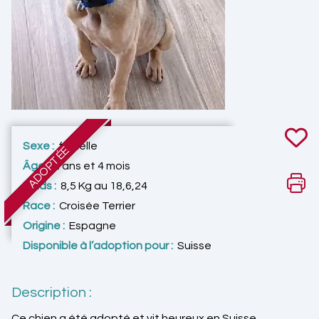
Sexe :
femelle
ADOPTÉE
Âge :
2 ans et 4 mois
Poids :
8,5 Kg au 18,6,24
Race :
Croisée Terrier
Origine :
Espagne
Disponible à l’adoption pour :
Suisse
Description :
Ce chien a été adopté et vit heureux en Suisse.