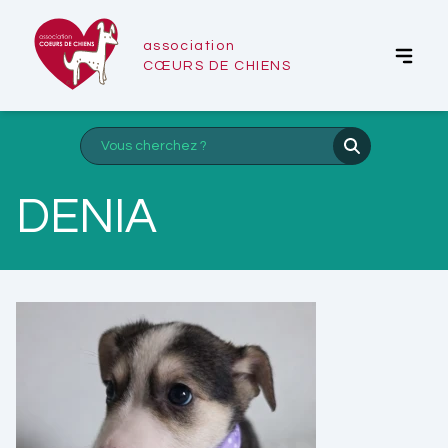
association
CŒURS DE CHIENS
DENIA