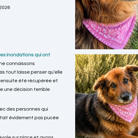
 2026
es inondations qui ont
s ne connaissons
s tout laisse penser qu’elle
a ensuite été récupérée et
e une décision terrible
ec des personnes qui
'était évidement pas pucée
vole sur place et avons