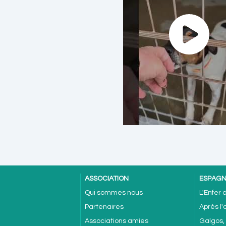
ASSOCIATION
ESPAG
Qui sommes nous
L'Enfer
Partenaires
Après l
Associations amies
Galgos,