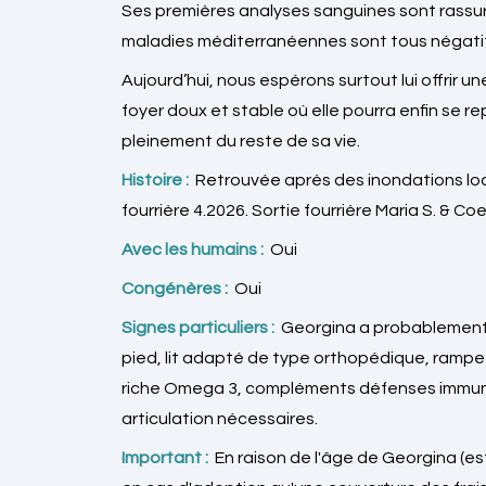
Ses premières analyses sanguines sont rassur
maladies méditerranéennes sont tous négatif
Aujourd’hui, nous espérons surtout lui offrir 
foyer doux et stable où elle pourra enfin se re
pleinement du reste de sa vie.️
Histoire :
Retrouvée après des inondations lo
fourrière 4.2026. Sortie fourrière Maria S. & C
Avec les humains :
Oui
Congénères :
Oui
Signes particuliers :
Georgina a probablement d
pied, lit adapté de type orthopédique, rampe 
riche Omega 3, compléments défenses immuni
articulation nécessaires.
Important :
En raison de l'âge de Georgina (