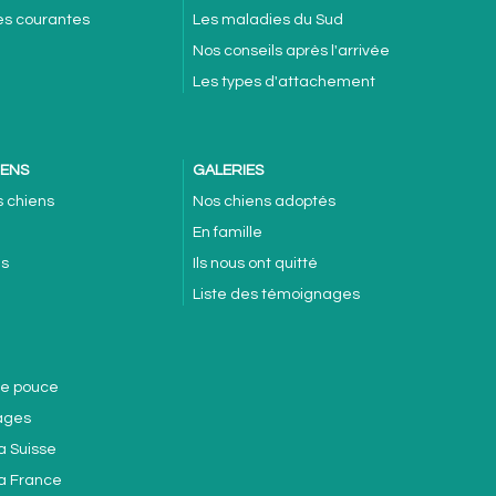
es courantes
Les maladies du Sud
Nos conseils après l'arrivée
Les types d'attachement
IENS
GALERIES
s chiens
Nos chiens adoptés
En famille
es
Ils nous ont quitté
Liste des témoignages
de pouce
ages
a Suisse
la France