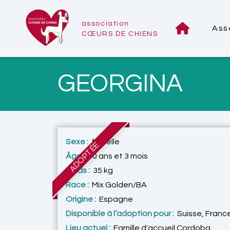
association
Ass
CŒURS DE CHIENS
GEORGINA
Sexe :
femelle
ADOPTÉE
Âge :
10 ans et 3 mois
Poids :
35 kg
Race :
Mix Golden/BA
Origine :
Espagne
Disponible à l’adoption pour :
Suisse, Franc
Lieu actuel :
Famille d'accueil Cordoba