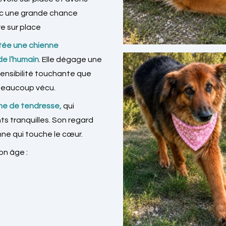
avec une grande chance
re sur place
tée une chienne
de l’humain
. Elle dégage une
sensibilité touchante que
 beaucoup vécu.
ne de tendresse,
qui
s tranquilles. Son regard
ne qui touche le cœur.
on âge :