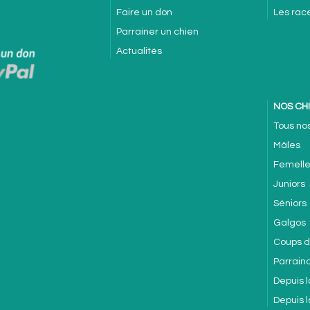
Faire un don
Les rac
Parrainer un chien
Actualités
NOS CH
Tous no
Mâles
Femell
Juniors
Séniors
Galgos
Coups 
Parrain
Depuis l
Depuis 