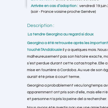
Arrivée en cas d’adoption :
vendredi 19 juin
(soir - France voisine proche Genêve)
Description :
La tendre Georgina au regard si doux
Georgina a été retrouvée après les important
touché l’Andalousie
il y a quelques mois. Nou
malheureusement pas son histoire exacte, mai
s’est perdue durant cette catastrophe. Elle 
mise en fourrière à Cordoba. Au vue de son âg
aurait été prise à court terme.
Georgina a probablement vécu longtemps av
apparemment ont pris soin d'elle, mais elle n
et personne n'a pris la peine del a rechercher.
Nous avons été avertis par une une amie béné