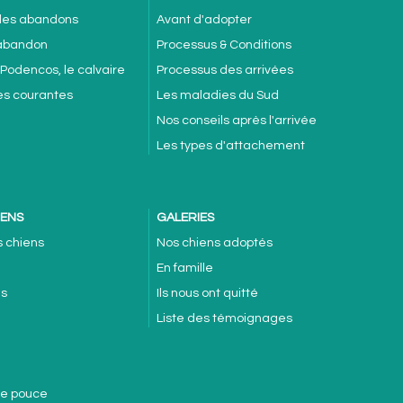
 des abandons
Avant d'adopter
'abandon
Processus & Conditions
 Podencos, le calvaire
Processus des arrivées
es courantes
Les maladies du Sud
Nos conseils après l'arrivée
Les types d'attachement
IENS
GALERIES
s chiens
Nos chiens adoptés
En famille
es
Ils nous ont quitté
Liste des témoignages
de pouce