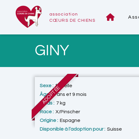
association
Ass
CŒURS DE CHIENS
GINY
Sexe :
femelle
ADOPTÉE
Âge :
3 ans et 9 mois
Poids :
7 kg
Race :
X/Pinscher
Origine :
Espagne
Disponible à l’adoption pour :
Suisse