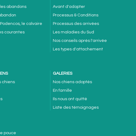
 des abandons
Avant d'adopter
'abandon
Processus & Conditions
 Podencos, le calvaire
Processus des arrivées
es courantes
Les maladies du Sud
Nos conseils après l'arrivée
Les types d'attachement
IENS
GALERIES
s chiens
Nos chiens adoptés
En famille
es
Ils nous ont quitté
Liste des témoignages
de pouce