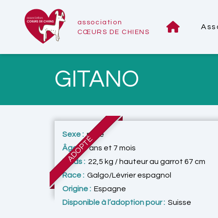
association
Ass
CŒURS DE CHIENS
GITANO
Sexe :
mâle
ADOPTÉ
Âge :
9 ans et 7 mois
Poids :
22,5 kg / hauteur au garrot 67 cm
Race :
Galgo/Lévrier espagnol
Origine :
Espagne
Disponible à l’adoption pour :
Suisse