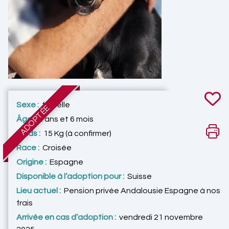
Sexe :
femelle
ADOPTÉE
Âge :
2 ans et 6 mois
Poids :
15 Kg (à confirmer)
Race :
Croisée
Origine :
Espagne
Disponible à l’adoption pour :
Suisse
Lieu actuel :
Pension privée Andalousie Espagne à nos
frais
Arrivée en cas d’adoption :
vendredi 21 novembre