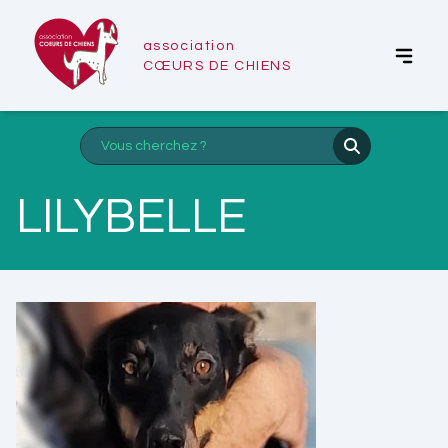
association
CŒURS DE CHIENS
LILYBELLE