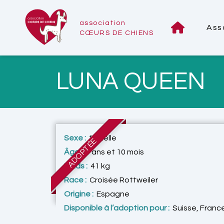
association
Ass
CŒURS DE CHIENS
LUNA QUEEN
Sexe :
femelle
ADOPTÉE
Âge :
9 ans et 10 mois
Poids :
41 kg
Race :
Croisée Rottweiler
Origine :
Espagne
Disponible à l’adoption pour :
Suisse, Franc