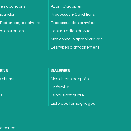
 des abandons
Avant d'adopter
'abandon
Processus & Conditions
 Podencos, le calvaire
Processus des arrivées
es courantes
Les maladies du Sud
Nos conseils après l'arrivée
Les types d'attachement
IENS
GALERIES
s chiens
Nos chiens adoptés
En famille
es
Ils nous ont quitté
Liste des témoignages
de pouce