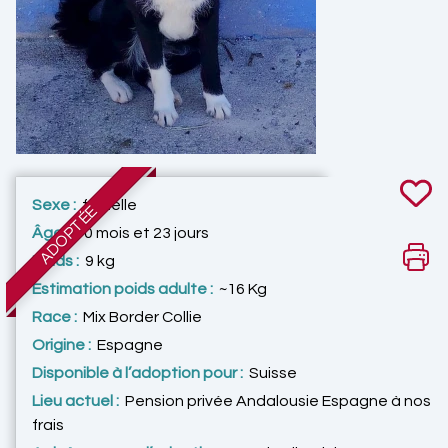
Sexe :
femelle
ADOPTÉE
Âge :
10 mois et 23 jours
Poids :
9 kg
Estimation poids adulte :
~16 Kg
Race :
Mix Border Collie
Origine :
Espagne
Disponible à l’adoption pour :
Suisse
Lieu actuel :
Pension privée Andalousie Espagne à nos
frais