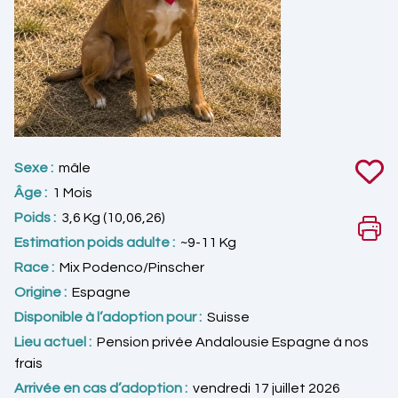
Sexe :
mâle
Âge :
1 Mois
Poids :
3,6 Kg (10,06,26)
Estimation poids adulte :
~9-11 Kg
Race :
Mix Podenco/Pinscher
Origine :
Espagne
Disponible à l’adoption pour :
Suisse
Lieu actuel :
Pension privée Andalousie Espagne à nos
frais
Arrivée en cas d’adoption :
vendredi 17 juillet 2026