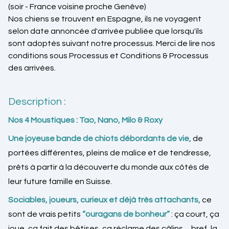
(soir - France voisine proche Genêve)
Nos chiens se trouvent en Espagne, ils ne voyagent
selon date annoncée d'arrivée publiée que lorsqu'ils
sont adoptés suivant notre processus. Merci de lire nos
conditions sous Processus et Conditions & Processus
des arrivées.
Description :
Nos 4 Moustiques : Tao, Nano, Milo & Roxy
Une joyeuse bande de chiots débordants de vie,
de
portées différentes, pleins de malice et de tendresse,
prêts à partir à la découverte du monde aux côtés de
leur future famille en Suisse.
Sociables, joueurs, curieux et déjà très attachants,
ce
sont de vrais petits
“ouragans de bonheur”
: ça court, ça
joue, ça fait des bêtises, ça réclame des câlins… bref, la