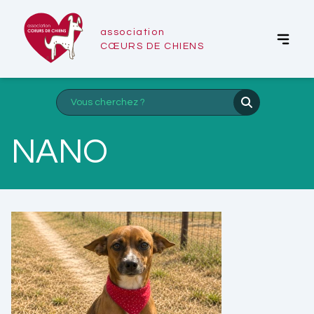
association
CŒURS DE CHIENS
NANO