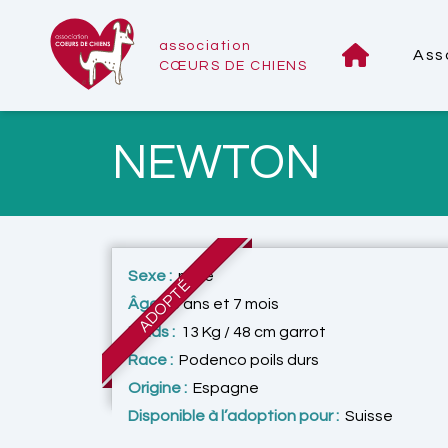
association
Ass
CŒURS DE CHIENS
NEWTON
Sexe :
mâle
ADOPTÉ
Âge :
5 ans et 7 mois
Poids :
13 Kg / 48 cm garrot
Race :
Podenco poils durs
Origine :
Espagne
Disponible à l’adoption pour :
Suisse