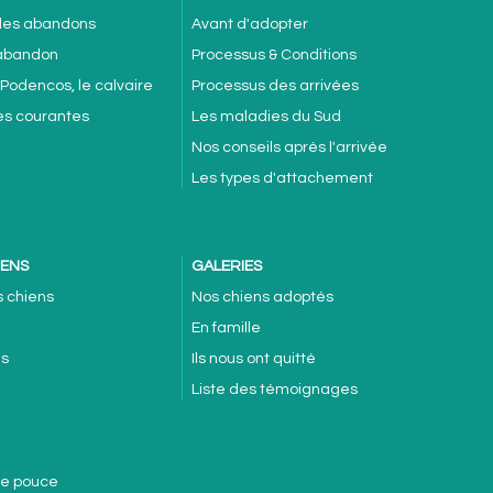
 des abandons
Avant d'adopter
'abandon
Processus & Conditions
 Podencos, le calvaire
Processus des arrivées
es courantes
Les maladies du Sud
Nos conseils après l'arrivée
Les types d'attachement
IENS
GALERIES
s chiens
Nos chiens adoptés
En famille
es
Ils nous ont quitté
Liste des témoignages
de pouce