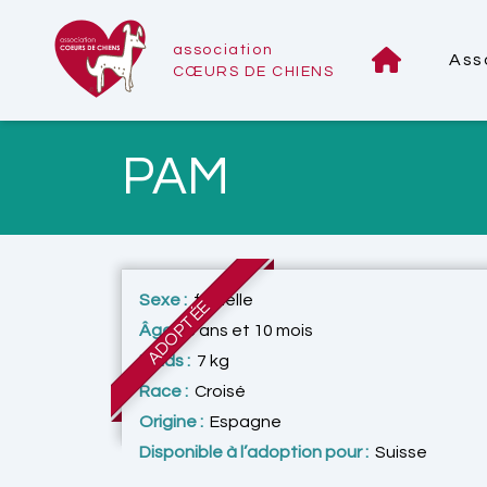
association
Ass
CŒURS DE CHIENS
PAM
Sexe :
femelle
ADOPTÉE
Âge :
3 ans et 10 mois
Poids :
7 kg
Race :
Croisé
Origine :
Espagne
Disponible à l’adoption pour :
Suisse