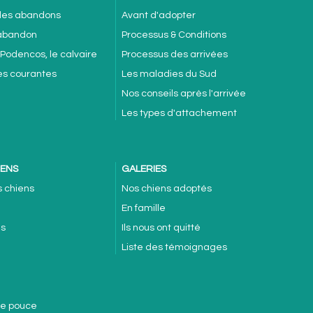
 des abandons
Avant d'adopter
'abandon
Processus & Conditions
 Podencos, le calvaire
Processus des arrivées
es courantes
Les maladies du Sud
Nos conseils après l'arrivée
Les types d'attachement
IENS
GALERIES
s chiens
Nos chiens adoptés
En famille
es
Ils nous ont quitté
Liste des témoignages
de pouce