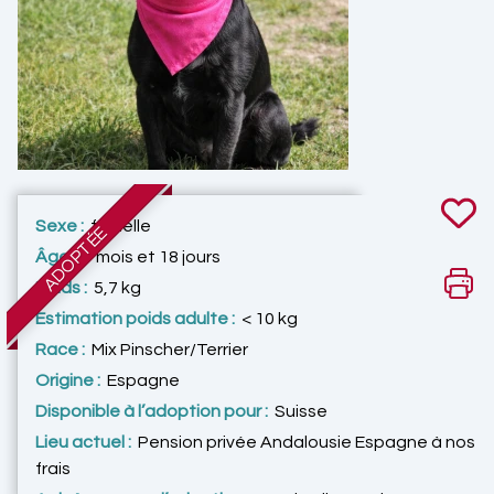
Sexe :
femelle
ADOPTÉE
Âge :
1 mois et 18 jours
Poids :
5,7 kg
Estimation poids adulte :
< 10 kg
Race :
Mix Pinscher/Terrier
Origine :
Espagne
Disponible à l’adoption pour :
Suisse
Lieu actuel :
Pension privée Andalousie Espagne à nos
frais