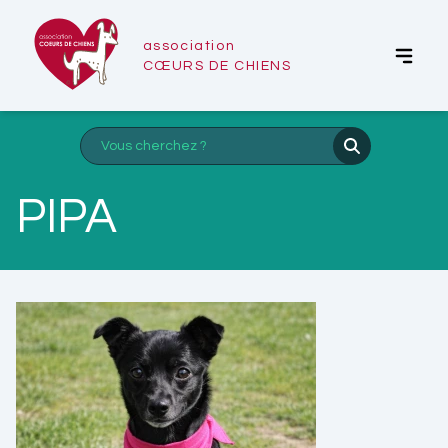
association
CŒURS DE CHIENS
PIPA