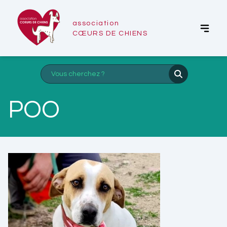
association
CŒURS DE CHIENS
POO