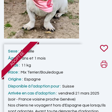
Sexe :
femelle
ADOPTÉE
Âge :
3 ans et 1 mois
Poids :
11 kg
Race :
Mix Terrier/Bouledogue
Origine :
Espagne
Disponible à l’adoption pour :
Suisse
Arrivée en cas d’adoption :
vendredi 21 mars 2025
(soir - France voisine proche Genêve)
Nos chiens ne voyagent hors d'Espagne que lorsqu'ils
sont adoptés. Avant toute démarche d'adoption,