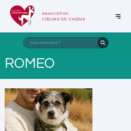
association
CŒURS DE CHIENS
ROMEO