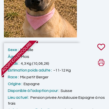
ADOPTION EN COURS
Sexe :
femelle
Âge :
4 Mois
Poids :
4,3 Kg (10,06,26)
Estimation poids adulte :
~11-12 Kg
Race :
Mix petit Berger
Origine :
Espagne
Disponible à l’adoption pour :
Suisse
Lieu actuel :
Pension privée Andalousie Espagne à nos
frais