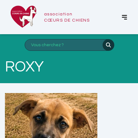
association
CŒURS DE CHIENS
ROXY