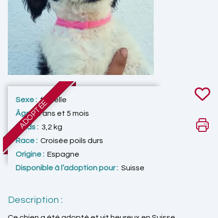
Sexe :
femelle
ADOPTÉE
Âge :
2 ans et 5 mois
Poids :
3,2 kg
Race :
Croisée poils durs
Origine :
Espagne
Disponible à l’adoption pour :
Suisse
Description :
Ce chien a été adopté et vit heureux en Suisse.