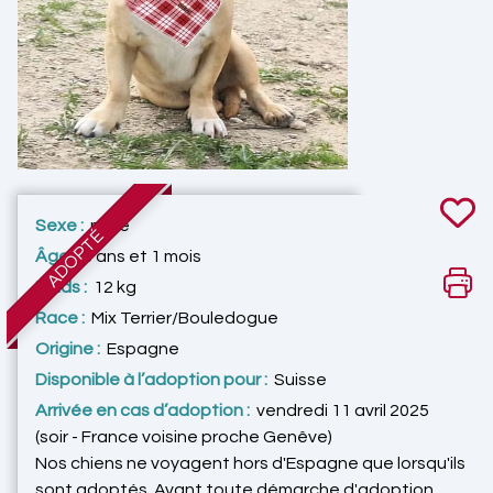
Sexe :
mâle
ADOPTÉ
Âge :
3 ans et 1 mois
Poids :
12 kg
Race :
Mix Terrier/Bouledogue
Origine :
Espagne
Disponible à l’adoption pour :
Suisse
Arrivée en cas d’adoption :
vendredi 11 avril 2025
(soir - France voisine proche Genêve)
Nos chiens ne voyagent hors d'Espagne que lorsqu'ils
sont adoptés. Avant toute démarche d'adoption,