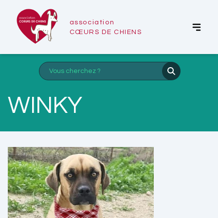
association
CŒURS DE CHIENS
WINKY