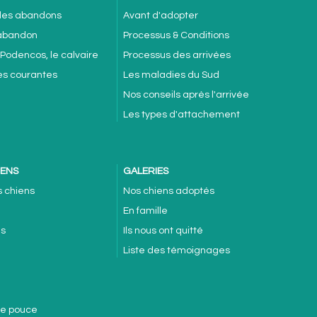
 des abandons
Avant d'adopter
'abandon
Processus & Conditions
 Podencos, le calvaire
Processus des arrivées
es courantes
Les maladies du Sud
Nos conseils après l'arrivée
Les types d'attachement
IENS
GALERIES
s chiens
Nos chiens adoptés
En famille
es
Ils nous ont quitté
Liste des témoignages
de pouce