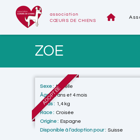
association
Ass
CŒURS DE CHIENS
ZOE
Sexe :
femelle
ADOPTÉE
Âge :
2 ans et 4 mois
Poids :
1,4 kg
Race :
Croisée
Origine :
Espagne
Disponible à l’adoption pour :
Suisse