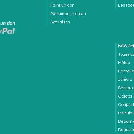
Faire un don
Les rac
Parrainer un chien
Actualités
NOS CH
Tous no
Mâles
Femell
Juniors
Séniors
Galgos
Coups 
Parrain
Depuis l
Depuis 