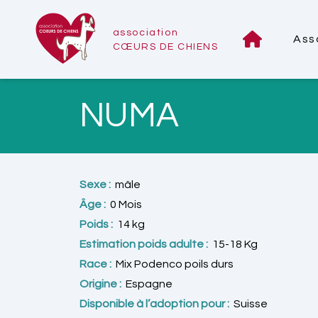
association
Ass
CŒURS DE CHIENS
NUMA
Sexe :
mâle
Âge :
0 Mois
Poids :
14 kg
Estimation poids adulte :
15-18 Kg
Race :
Mix Podenco poils durs
Origine :
Espagne
Disponible à l’adoption pour :
Suisse