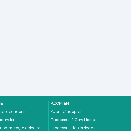
NE
ADOPTER
 des abandons
Avant d'adopter
'abandon
Processus & Conditions
 Podencos, le calvaire
Processus des arrivées