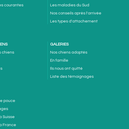
es courantes
Les maladies du Sud
Nos conseils après l'arrivée
Les types d'attachement
IENS
GALERIES
s chiens
Nos chiens adoptés
En famille
es
Ils nous ont quitté
Liste des témoignages
de pouce
ages
a Suisse
la France