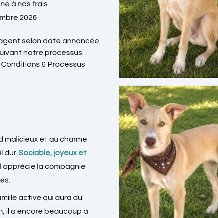
e à nos frais
embre 2026
oyagent selon date annoncée
suivant notre processus.
t Conditions & Processus
rd malicieux et au charme
l dur.
Sociable, joyeux et
il apprécie la compagnie
es.
ille active qui aura du
n, il a encore beaucoup à