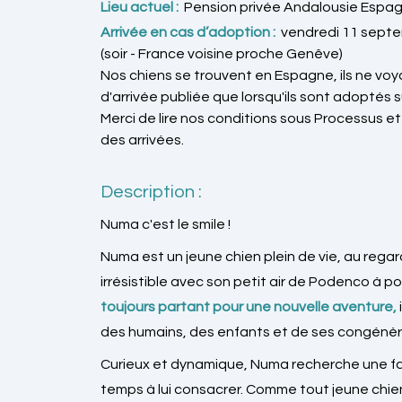
Lieu actuel :
Pension privée Andalousie Espagn
Arrivée en cas d’adoption :
vendredi 11 sept
(soir - France voisine proche Genêve)
Nos chiens se trouvent en Espagne, ils ne v
d'arrivée publiée que lorsqu'ils sont adoptés 
Merci de lire nos conditions sous Processus e
des arrivées.
Description :
Numa c'est le smile !
Numa est un jeune chien plein de vie, au rega
irrésistible avec son petit air de Podenco à poi
toujours partant pour une nouvelle aventure,
des humains, des enfants et de ses congénèr
Curieux et dynamique, Numa recherche une fam
temps à lui consacrer. Comme tout jeune chie