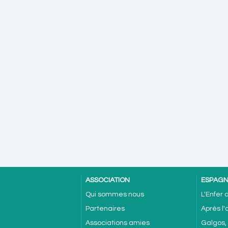
ASSOCIATION
ESPAG
Qui sommes nous
L'Enfer
Partenaires
Après l
Associations amies
Galgos,