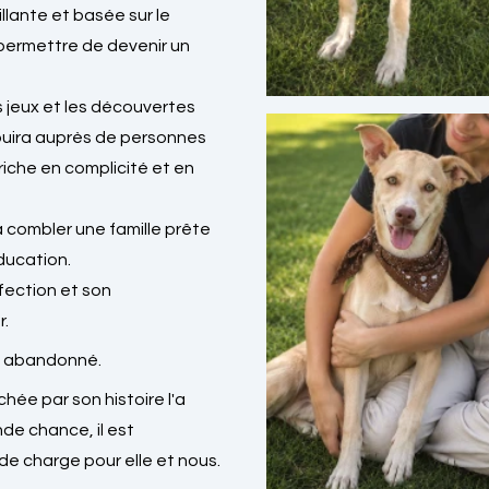
lante et basée sur le
 permettre de devenir un
s jeux et les découvertes
nouira auprès de personnes
iche en complicité et en
a combler une famille prête
ducation.
affection et son
r.
p abandonné.
hée par son histoire l'a
nde chance, il est
e charge pour elle et nous.