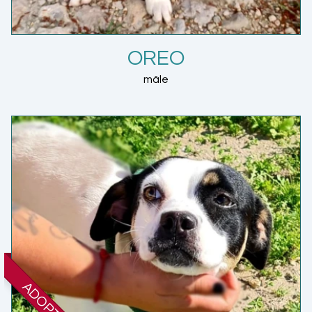
OREO
mâle
ADOPTÉE