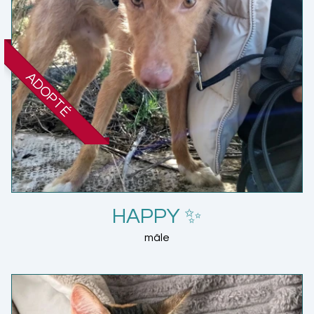
ADOPTÉ
HAPPY ✨
mâle