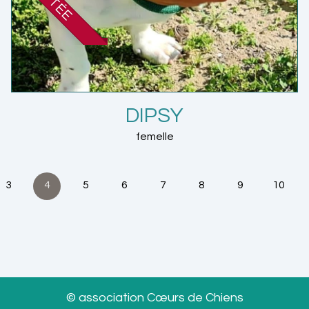
DIPSY
femelle
3
4
5
6
7
8
9
10
© association Cœurs de Chiens