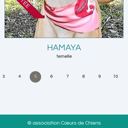
HAMAYA
femelle
3
4
5
6
7
8
9
10
© association Cœurs de Chiens