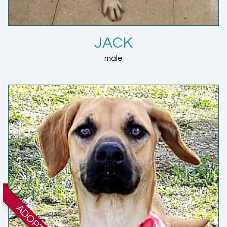
JACK
mâle
ADOPTÉE